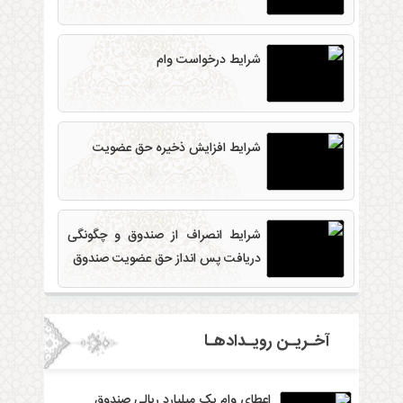
شرایط درخواست وام
۱۳۹۹-۱۰-
شرایط افزایش ذخیره حق عضویت
۱۳۹۹-۱۰-
شرایط انصراف از صندوق و چگونگی
۱۳۹۹-۱۰-
دریافت پس انداز حق عضویت صندوق
آخـریـن رویـدادهـا
اعطای وام یک میلیارد ریالی صندوق