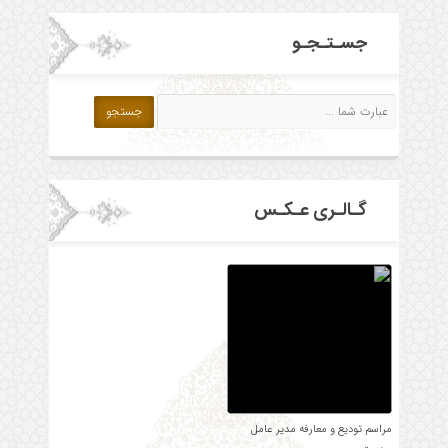
جسـتـجـو
گـالـری عـکـس
مراسم تودیع و معارفه مدیر عامل