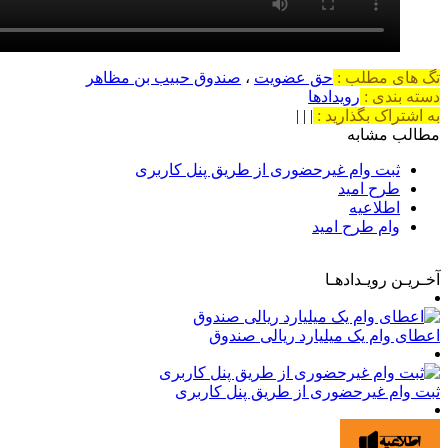
تگ های مطلب :
حق عضویت
،
صندوق حبیب بن مظاهر
دسته بندی :
رویدادها
به اشتراک بگذارید :
|
|
|
مطالب مشابه
ثبت وام غیرحضوری از طریق پنل کاربری
طرح امید
اطلاعیه
وام طرح امید
آخـریـن رویـدادهـا
اعطای وام یک میلیارد ریالی صندوق
ثبت وام غیرحضوری از طریق پنل کاربری