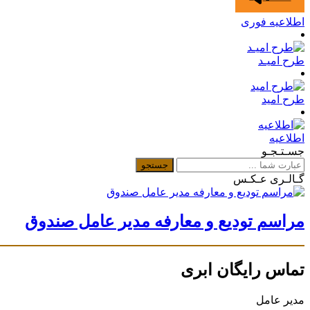
اطلاعیه فوری
طرح امیـد
طرح امید
اطلاعیه
جسـتـجـو
گـالـری عـکـس
مراسم تودیع و معارفه مدیر عامل صندوق
تماس رایگان ابری
مدیر عامل