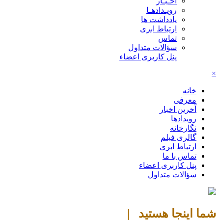
اخـبـار
رویـدادهـا
یادداشت ها
ارتباط ابری
تماس
سؤالات متداول
پنل کاربری اعضاء
×
خانه
معرفی
آخرین اخبار
رویدادها
نگارخانه
گالری فیلم
ارتباط ابری
تماس با ما
پنل کاربری اعضاء
سؤالات متداول
شما اینجا هستید |