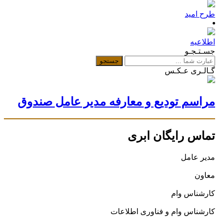
طرح امید
اطلاعیه
جسـتـجـو
گـالـری عـکـس
مراسم تودیع و معارفه مدیر عامل صندوق
تماس رایگان ابری
مدیر عامل
معاون
کارشناس وام
کارشناس وام و فناوری اطلاعات