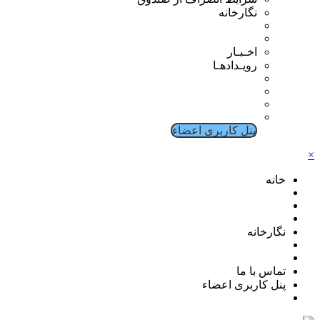
نگارخانه
اخـبـار
رویـدادهـا
پنل کاربری اعضاء
×
خانه
نگارخانه
تماس با ما
پنل کاربری اعضاء