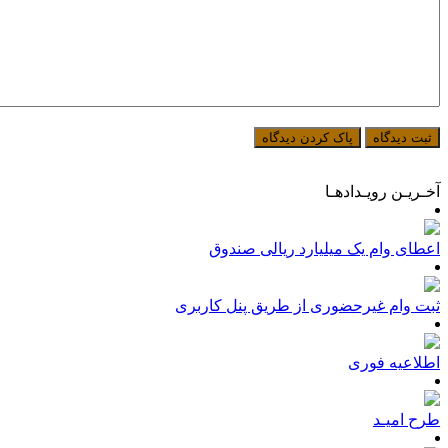
آخـریـن رویـدادهـا
اعطای وام یک میلیارد ریالی صندوق
ثبت وام غیرحضوری از طریق پنل کاربری
اطلاعیه فوری
طرح امیـد