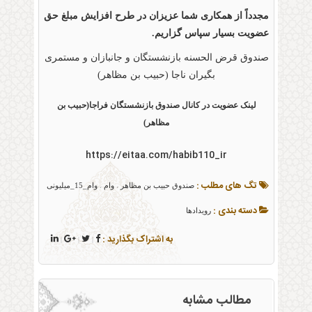
مجدداً از همکاری شما عزیزان در طرح افزایش مبلغ حق
عضویت بسیار سپاس گزاریم.
صندوق قرض الحسنه بازنشستگان و جانبازان و مستمری
بگیران ناجا (حبیب بن مظاهر)
لینک عضویت در کانال صندوق بازنشستگان فراجا(حبیب بن
مظاهر)
https://eitaa.com/habib110_ir
تگ های مطلب :
صندوق حبیب بن مظاهر
وام
وام_15_میلیونی
،
،
دسته بندی :
رویدادها
به اشتراک بگذارید :
|
|
|
مطالب مشابه