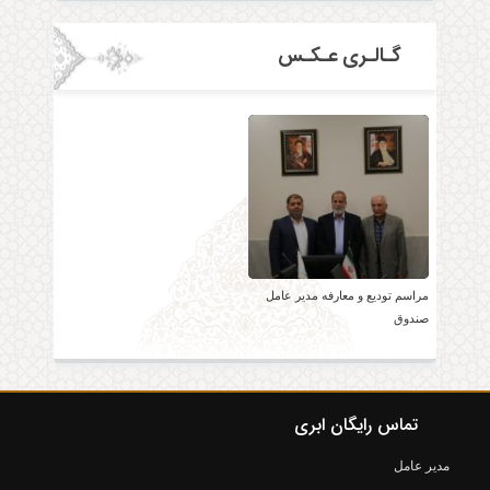
گـالـری عـکـس
مراسم تودیع و معارفه مدیر عامل
صندوق
تماس رایگان ابری
مدیر عامل