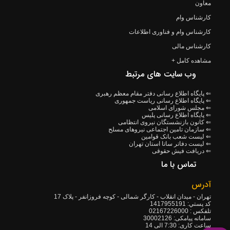
معاون
کارشناس وام
کارشناس وام و فناوری اطلاعات
کارشناس مالی
مشاهده کامل +
وب سایت های مرتبط
⇐ پایگاه اطلاع رسانی دفتر مقام معظم رهبری
⇐ پایگاه اطلاع رسانی ریاست جمهوری
⇐ مجلس شورای اسلامی
⇐ پایگاه اطلاع رسانی پلیس
⇐ کانون بازنشستگان نیروی انتظامی
⇐ سازمان تامین اجتماعی نیروهای مسلح
⇐ لیست شعب بانک قوامین
⇐ لیست دفاتر ساتا استان تهران
⇐ دریافت فیش حقوقی
تماس با ما
آدرس
تهران - میدان انقلاب - کارگر شمالی - کوچه فروزانفر - پلاک 17
كد پستي: 1417955191
تلفکس : 02167226000
سامانه پیامکی: 30002126
ساعت کاری: 7:30 الی 14