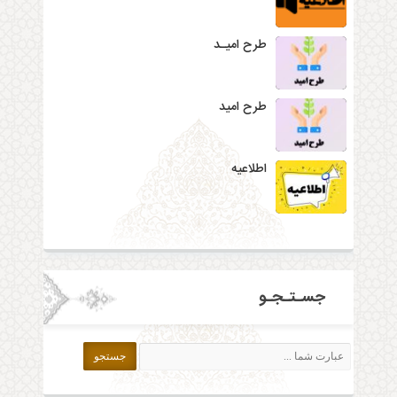
طرح امیـد
طرح امید
اطلاعیه
جسـتـجـو