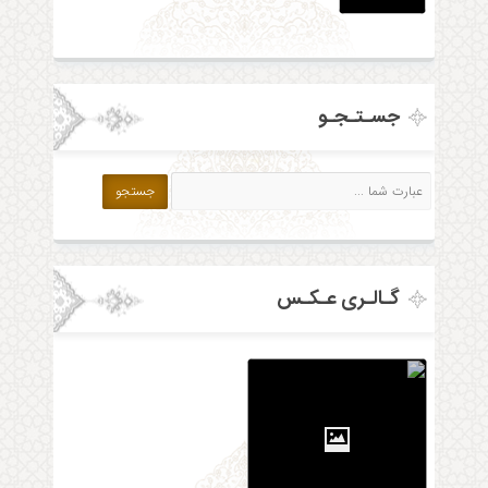
جسـتـجـو
گـالـری عـکـس