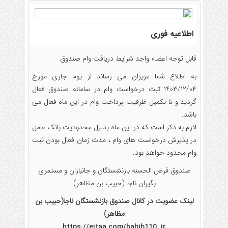
اطلاعیه فوری
قابل توجه اعضاء واجد شرایط دریافت وام صندوق
به اطلاع شما عزیزان می رساند از یوم جاری مورخ
۱۴۰۳/۱۲/۰۴ ثبت درخواست وام در سامانه صندوق فعال
گردید و تا تکمیل ظرفیت پرداخت وام در این ماه فعال می
باشد.
لازم به ذکر است که در این ماه بدلیل محدودیت بانک عامل
در پذیرش درخواست های وام ، مدت زمان فعال بودن ثبت
وام محدود خواهد بود.
صندوق قرض الحسنه بازنشستگان و جانبازان و مستمری
بگیران ناجا (حبیب بن مظاهر)
لینک عضویت در کانال صندوق بازنشستگان ناجا(حبیب بن
مظاهر)
https://eitaa.com/habib110_ir