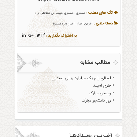
تگ های مطلب :
صندوق
صندوق حبیب بن مظاهر
وام
،
،
دسته بندی :
آخرین اخبار
اخبار ویژه صندوق
,
به اشتراک بگذارید :
|
|
|
مطالب مشابه
اعطای وام یک میلیارد ریالی صندوق
طرح امیـد
رمضان مبارک
روز دانشجو مبارک
آخـریـن رویـدادهـا